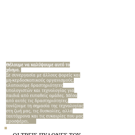
Θέλουμε να καλύψουμε αυτό το
χάσμα.
Σε συνεργασία με άλλους φορείς και
μη-κερδοσκοπικούς οργανισμούς,
υλοποιούμε δραστηριότητες
υπολογιστών και τεχνολογίας για
παιδιά από ευπαθείς ομάδες. Μέσα
από αυτές τις δραστηριότητες,
τονίζουμε τη σημασία της τεχνολογίας
στη ζωή μας, τις δυσκολίες, αλλά
ταυτόχρονα και τις ευκαιρίες που μας
προσφέρει.